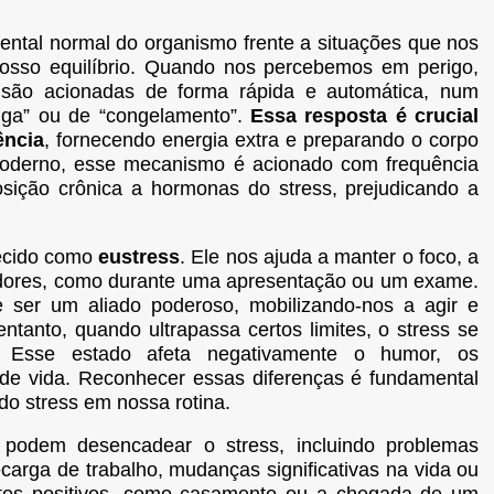
ental normal do organismo frente a situações que nos
osso equilíbrio. Quando nos percebemos em perigo,
o são acionadas de forma rápida e automática, num
uga” ou de “congelamento”.
Essa resposta é crucial
ência
, fornecendo energia extra e preparando o corpo
 moderno, esse mecanismo é acionado com frequência
osição crônica a hormonas do stress, prejudicando a
hecido como
eustress
. Ele nos ajuda a manter o foco, a
adores, como durante uma apresentação ou um exame.
 ser um aliado poderoso, mobilizando-nos a agir e
tanto, quando ultrapassa certos limites, o stress se
 Esse estado afeta negativamente o humor, os
 de vida. Reconhecer essas diferenças é fundamental
o stress em nossa rotina.
s podem desencadear o stress, incluindo problemas
ecarga de trabalho, mudanças significativas na vida ou