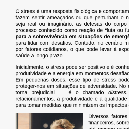
O stress é uma resposta fisiológica e comportam
fazem sentir ameaçados ou que perturbam o n
seja real ou imaginário, as defesas do corp
processo conhecido como reação de “luta ou f
para a sobrevivência em situações de emerg
para lidar com desafios. Contudo, no cenário
por fatores cotidianos, o que pode levar à exp
saúde a longo prazo.
Inicialmente, o stress pode ser positivo e é con
produtividade e a energia em momentos desafi
Em pequenas doses, esse tipo de stress pode
proteger-nos em situações de adversidade. No en
torna prejudicial — é o chamado
distress
.
relacionamentos, a produtividade e a qualidade
para tomar medidas que minimizem os impactos d
Diversos fatore
financeiros, sobr