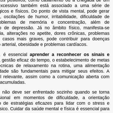
os positivos, como casamento ou a chegada de um
 excessivo também está associado a uma série de
gicos e físicos. Do ponto de vista mental, pode gerar
, oscilações de humor, irritabilidade, dificuldade de
problemas de memória e concentração, além de
o de depressão. Já no âmbito físico, manifesta-se
ia, alterações no apetite, dores crônicas, problemas
m casos mais graves, pode contribuir para doenças
arterial, obesidade e problemas cardíacos.
, é essencial
aprender a reconhecer os sinais e
 gestão eficaz do tempo, o estabelecimento de metas
 técnicas de relaxamento na rotina, uma alimentação
dade são fundamentais para mitigar seus efeitos. A
l relevante, assim como a comunicação aberta com
 acumuladas.
s não deve ser enfrentado sozinho quando se torna
ssional em momentos de dificuldade, a orientação
o de estratégias eficazes para lidar com o stress e
sico. Cuidar da saúde mental e física é essencial para