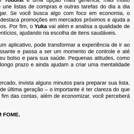
 O
Todoist
é uma opção mais genérica, mas muito
e une listas de compras e outras tarefas do dia a dia
ar. Se você busca algo com foco em economia, o
destaca promoções em mercados próximos e ajuda a
os. Por fim, o
Yuka
vai além e analisa a qualidade de
ntícios, ajudando na escolha de itens saudáveis.
um aplicativo, pode transformar a experiência de ir ao
essante e passa a ser um momento de controle e até
seu bolso e para sua saúde. Pequenas atitudes, como
o longo prazo e ainda ajudam a criar uma mentalidade
cado, invista alguns minutos para preparar sua lista.
e última geração – o importante é ter clareza do que
 fim das contas, além de economizar, você perceberá
 FOME.