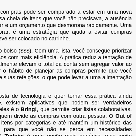
 compras pode ser comparado a estar em uma nova
 cheia de itens que você não precisava, a ausência
rar e um orçamento que desmorona rapidamente. Uma
rar; é uma estratégia que ajuda a evitar compras
eve ser colocado no carrinho.
no bolso ($$$). Com uma lista, você consegue priorizar
s com mais eficiência. A prática reduz a tentação de
almente elevam o total da conta sem agregar valor ao
r o hábito de planejar as compras permite que você
 suas refeições, o que pode levar a uma alimentação
ta de tecnologia e quer tornar essa prática ainda
te, existem aplicativos que podem ser verdadeiros
eles é o
Bring!
, que permite criar listas colaborativas,
 quem divide as compras com outra pessoa. O
Out of
itens por categorias e até mantém um histórico das
as, para que você não se perca em necessidades