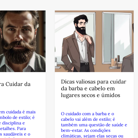
Dicas valiosas para cuidar
ra Cuidar da
da barba e cabelo em
lugares secos e úmidos
m cuidada é mais
O cuidado com a barba e o
bolo de estilo; é
cabelo vai além de estilo; é
 disciplina e
também uma questão de saúde e
etalhes. Para
bem-estar. As condições
s saudáveis e o
climáticas, sejam elas secas ou