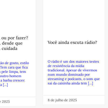
a ou por fazer?
Você ainda escuta rádio?
… desde que
m cuidada
O rádio é um dos maiores testes
ão de gosto, estilo
de resistência da mídia
 Tem cara que fica
tradicional. Apesar de vivermos
 pele limpa, tem
num mundo dominado por
 outro homem
streaming e podcasts, o som que
a barba crescer.
sai da caixinha ainda tem […]
a […]
8 de julho de 2025
de 2025