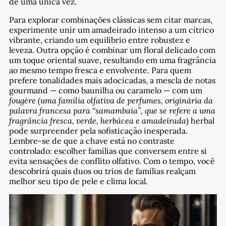
de uma única vez.
Para explorar combinações clássicas sem citar marcas,
experimente unir um amadeirado intenso a um cítrico
vibrante, criando um equilíbrio entre robustez e
leveza. Outra opção é combinar um floral delicado com
um toque oriental suave, resultando em uma fragrância
ao mesmo tempo fresca e envolvente. Para quem
prefere tonalidades mais adocicadas, a mescla de notas
gourmand — como baunilha ou caramelo — com um
fougère (uma família olfativa de perfumes, originária da
palavra francesa para “samambaia”, que se refere a uma
fragrância fresca, verde, herbácea e amadeirada
)
herbal
pode surpreender pela sofisticação inesperada.
Lembre-se de que a chave está no contraste
controlado: escolher famílias que conversem entre si
evita sensações de conflito olfativo. Com o tempo, você
descobrirá quais duos ou trios de famílias realçam
melhor seu tipo de pele e clima local.