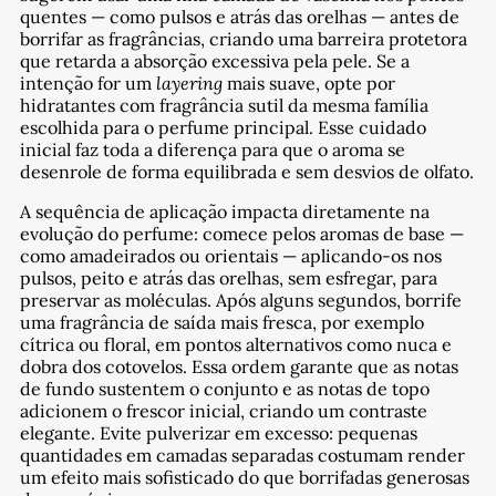
quentes — como pulsos e atrás das orelhas — antes de
borrifar as fragrâncias, criando uma barreira protetora
que retarda a absorção excessiva pela pele. Se a
intenção for um
layering
mais suave, opte por
hidratantes com fragrância sutil da mesma família
escolhida para o perfume principal. Esse cuidado
inicial faz toda a diferença para que o aroma se
desenrole de forma equilibrada e sem desvios de olfato.
A sequência de aplicação impacta diretamente na
evolução do perfume: comece pelos aromas de base —
como amadeirados ou orientais — aplicando-os nos
pulsos, peito e atrás das orelhas, sem esfregar, para
preservar as moléculas. Após alguns segundos, borrife
uma fragrância de saída mais fresca, por exemplo
cítrica ou floral, em pontos alternativos como nuca e
dobra dos cotovelos. Essa ordem garante que as notas
de fundo sustentem o conjunto e as notas de topo
adicionem o frescor inicial, criando um contraste
elegante. Evite pulverizar em excesso: pequenas
quantidades em camadas separadas costumam render
um efeito mais sofisticado do que borrifadas generosas