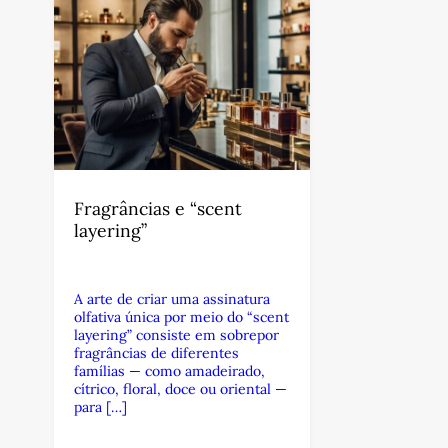
Fragrâncias e “scent
layering”
A arte de criar uma assinatura
olfativa única por meio do “scent
layering” consiste em sobrepor
fragrâncias de diferentes
famílias — como amadeirado,
cítrico, floral, doce ou oriental —
para […]