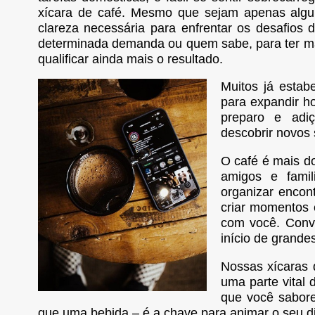
xícara de café. Mesmo que sejam apenas algun
clareza necessária para enfrentar os desafios
determinada demanda ou quem sabe, para ter mais
qualificar ainda mais o resultado.
Muitos já estab
para expandir ho
preparo e adiç
descobrir novos 
O café é mais d
amigos e famil
organizar encont
criar momentos 
com você. Conv
início de grande
Nossas xícaras 
uma parte vital 
que você sabore
que uma bebida – é a chave para animar o seu di