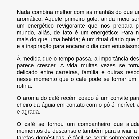
Nada combina melhor com as manhãs do que um
aromático. Aquele primeiro gole, ainda meio so
um energético revigorante que nos prepara p
mundo, aliás, de fato é um energético! Para m
mais do que uma bebida; é um ritual diário que 
e a inspiração para encarar o dia com entusiasm
À medida que o tempo passa, a importância dess
parece crescer. A vida muitas vezes se torn
delicado entre carreiras, família e outras resp
nesse momento que o café pode se tornar um 
rotina.
O aroma do café recém coado é um convite para
cheiro da águia em contato com o pó é incrível, 
e agrada.
O café se tornou um companheiro que ajuda
momentos de descanso e também para aliviar a t
tarefas domésticas, é fácil se sentir sobrec