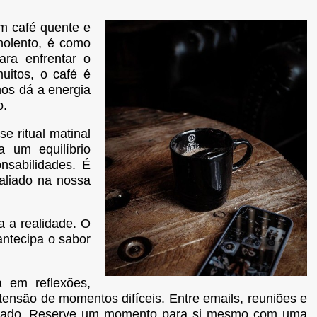
 café quente e
nolento, é como
ara enfrentar o
uitos, o café é
nos dá a energia
o.
e ritual matinal
a um equilíbrio
onsabilidades. É
aliado na nossa
 a realidade. O
antecipa o sabor
 em reflexões,
ensão de momentos difíceis. Entre emails, reuniões e
arregado. Reserve um momento para si mesmo com uma