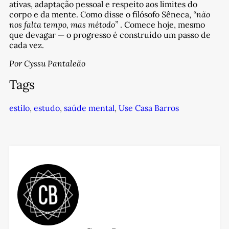
ativas, adaptação pessoal e respeito aos limites do
corpo e da mente. Como disse o filósofo Sêneca,
“não
nos falta tempo, mas método”
. Comece hoje, mesmo
que devagar — o progresso é construído um passo de
cada vez.
Por Cyssu Pantaleão
Tags
estilo
,
estudo
,
saúde mental
,
Use Casa Barros