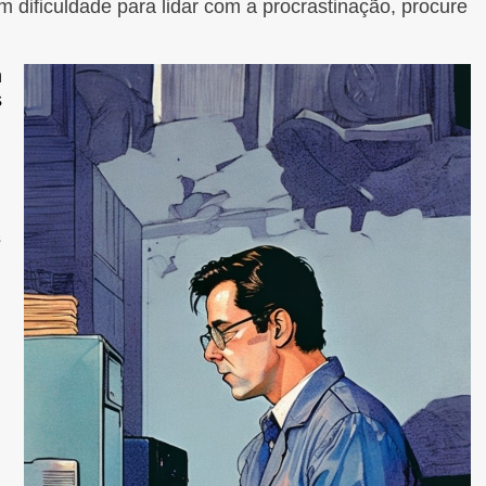
 dificuldade para lidar com a procrastinação, procure
m
s
s