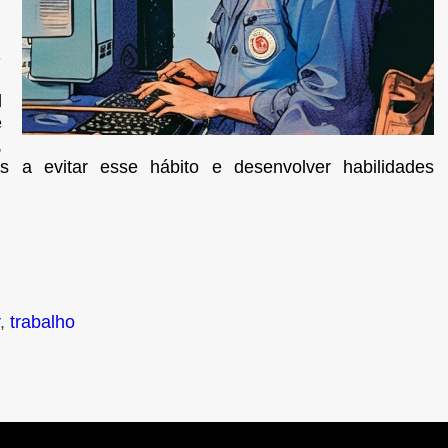
-
l
é
,
s a evitar esse hábito e desenvolver habilidades
,
trabalho