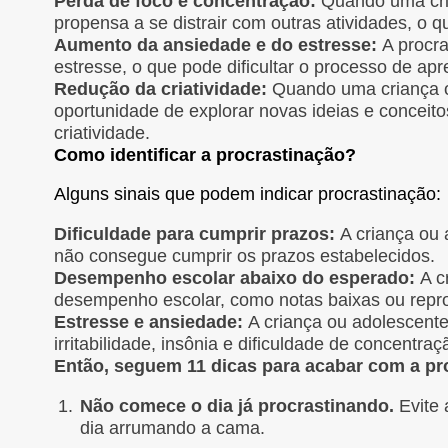
Perda de foco e concentração:
Quando uma cria
propensa a se distrair com outras atividades, o 
Aumento da ansiedade e do estresse:
A procra
estresse, o que pode dificultar o processo de ap
Redução da criatividade:
Quando uma criança ou
oportunidade de explorar novas ideias e conceit
criatividade.
Como identificar a procrastinação?
Alguns sinais que podem indicar procrastinação:
Dificuldade para cumprir prazos:
A criança ou 
não consegue cumprir os prazos estabelecidos.
Desempenho escolar abaixo do esperado:
A c
desempenho escolar, como notas baixas ou repr
Estresse e ansiedade:
A criança ou adolescente
irritabilidade, insônia e dificuldade de concentraç
Então, seguem 11 dicas para acabar com a pr
Não comece o dia já procrastinando.
Evite 
dia arrumando a cama.