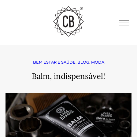
BEM ESTAR E SAÚDE
,
BLOG
,
MODA
Balm, indispensável!