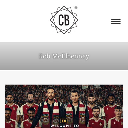
Rob McElhenney